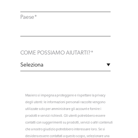
Paese
*
COME POSSIAMO AIUTARTI?
*
Masiero si impegna a proteggere e rispettare la privacy
degli utenti: le informazioni personali raccolte vengono
utilizzate solo per amministrare gli account e fornire i
prodotti e servizi richiesti. Gli utenti potrebbero essere
contatti con suggerimenti su prodotti, servizi o altri contenuti
che a nostro giudizio potrebbero interessare loro. Se si
desidera essere contattati a questo scopo, selezionare una