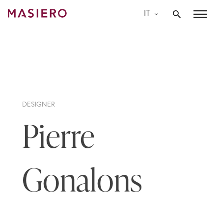
Skip
IT
to
Masiero
content
DESIGNER
Pierre
Gonalons