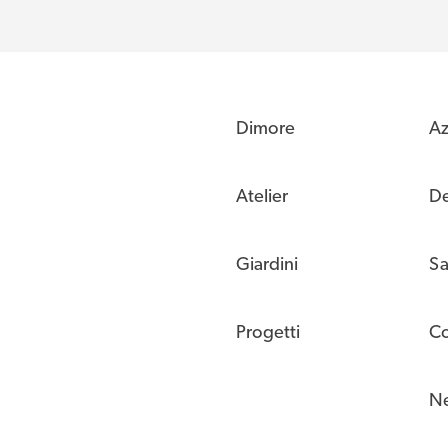
Dimore
Az
Atelier
De
Giardini
Sa
Progetti
Co
N