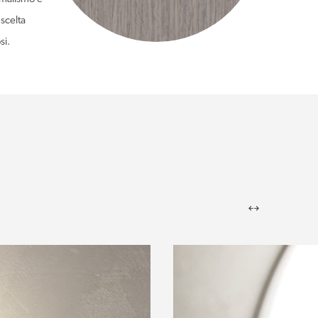
 scelta
si.