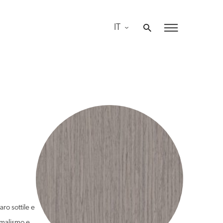
IT
ro sottile e
imalismo e