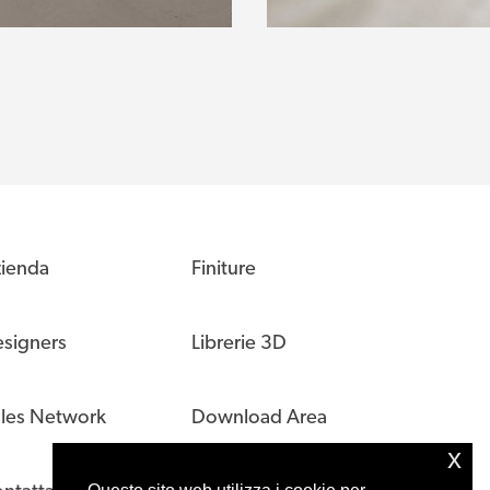
ienda
Finiture
signers
Librerie 3D
les Network
Download Area
x