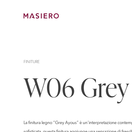
Skip
to
content
Masiero
FINITURE
W06 Grey
La finitura legno “Grey Ayous” è un’interpretazione contempo
sofisticata, questa finitura aggiunge una sensazione di fres