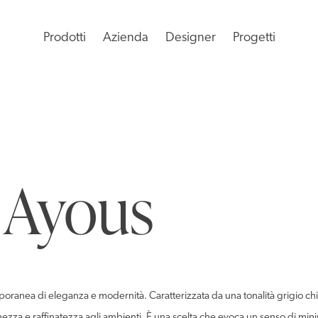
Prodotti
Azienda
Designer
Progetti
 Ayous
ranea di eleganza e modernità. Caratterizzata da una tonalità grigio chia
chezza e raffinatezza agli ambienti. È una scelta che evoca un senso di min