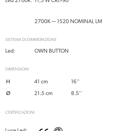
Led 2700k:
11,5 W CRI>90
2700K — 1520 NOMINAL LM
SISTEMA DI DIMMERAZIONE
Led:
OWN BUTTON
DIMENSIONI
H
41 cm
16''
Ø
21.5 cm
8.5''
CERTIFICAZIONI
Luce Led: