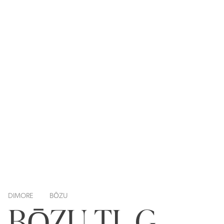
DIMORE
BŌZU
BŌZU TL G