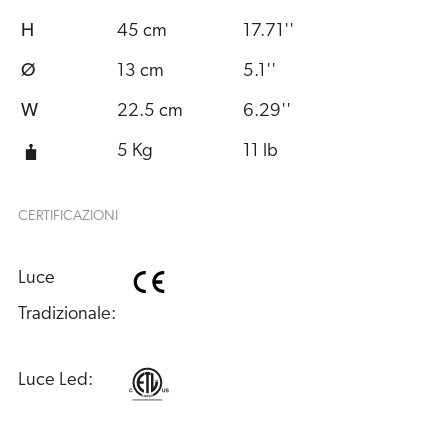
H
45 cm
17.71''
Ø
13 cm
5.1''
W
22.5 cm
6.29''
5 Kg
11 lb
CERTIFICAZIONI
Luce 
Tradizionale:
Luce Led: