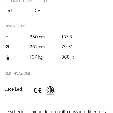
SISTEMA DI DIMMERAZIONE
Led:
1-10V
DIMENSIONI
H
350 cm
137.8''
Ø
202 cm
79.5''
167 Kg
368 lb
CERTIFICAZIONI
Luce Led:
Le schede tecniche del prodotto possono differire tra