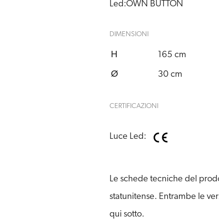
Led:
OWN BUTTON
DIMENSIONI
H
165 cm
Ø
30 cm
CERTIFICAZIONI
Luce Led:
Le schede tecniche del prodot
statunitense. Entrambe le ver
qui sotto.