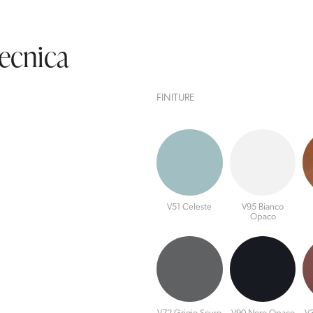
tecnica
FINITURE
V51 Celeste
V95 Bianco
Opaco