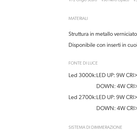
V72 Grigio Scuro
V90 Nero Opaco
V3
MATERIALI
Struttura in metallo verniciat
Disponibile con inserti in cuo
FONTE DI LUCE
Led 3000k:
LED UP: 9W CRI>
DOWN: 4W CRI>9
Led 2700k:
LED UP: 9W CRI>
DOWN: 4W CRI>9
SISTEMA DI DIMMERAZIONE