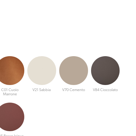
C01 Cuoio
V21 Sabbia
V70 Cemento
V84 Cioccolato
Marrone