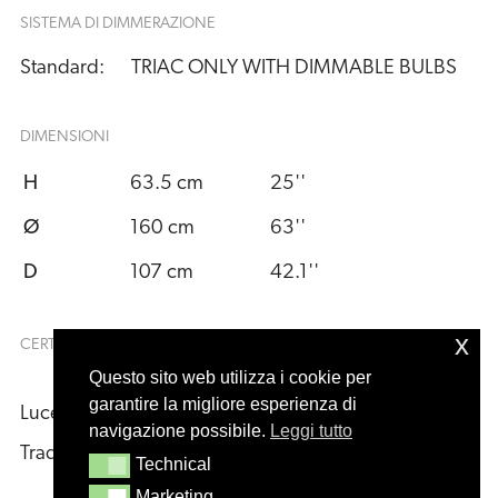
SISTEMA DI DIMMERAZIONE
Standard:
TRIAC ONLY WITH DIMMABLE BULBS
DIMENSIONI
H
63.5 cm
25''
Ø
160 cm
63''
D
107 cm
42.1''
x
CERTIFICAZIONI
Questo sito web utilizza i cookie per
garantire la migliore esperienza di
Luce 
navigazione possibile.
Leggi tutto
Tradizionale:
Technical
Technical
Marketing
Marketing