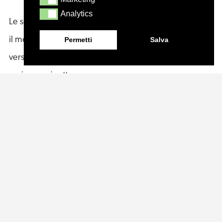
Analytics
Analytics
Le schede tecniche del prodotto possono differire tra
il mercato globale e quello statunitense. Entrambe le
Permetti
Salva
versioni sono disponibili per il download nella
sezione qui sotto.