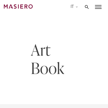
Skip
IT
to
Masiero
content
Art
Book