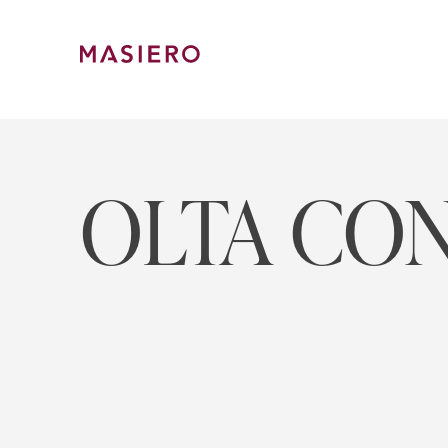
Skip
to
content
Masiero
OLTA CO