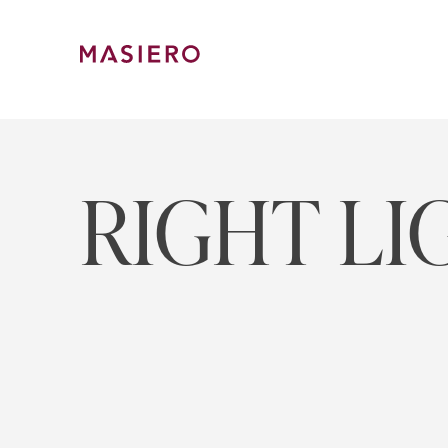
Skip
to
content
Masiero
RIGHT LI