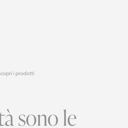
copri i prodotti
à sono le