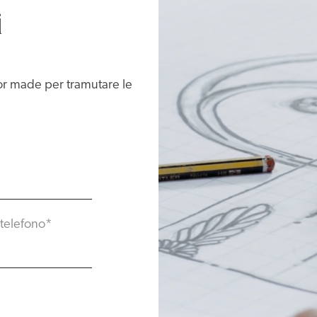
i
lor made per tramutare le
telefono
*