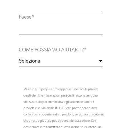
Paese
*
COME POSSIAMO AIUTARTI?
*
Masiero si impegna a proteggere e rispettare la privacy
degli utenti: le informazioni personali raccolte vengono
utilizzate solo per amministrare gli account e fornire i
prodotti e servizi richiesti. Gli utenti potrebbero essere
contatti con suggerimenti su prodotti, servizi o altri contenuti
che a nostro giudizio potrebbero interessare loro. Se si
desidera essere contattati a questo scopo, selezionare una