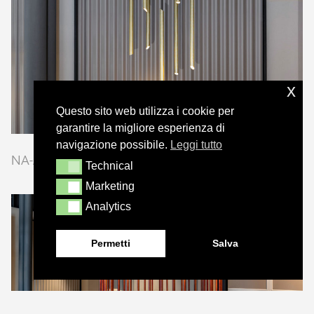
x
Questo sito web utilizza i cookie per
garantire la migliore esperienza di
navigazione possibile.
Leggi tutto
NA-AR
| design Scatter D
Technical
Technical
Marketing
Marketing
Analytics
Analytics
Permetti
Salva