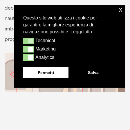
x
decorazioni degli interni, avvicina sempre di più la
Questo sito web utilizza i cookie per
nautica al settore dell’arredo. Le spettacolari
garantire la migliore esperienza di
imbarcazioni sono vere e proprie case galleggianti
navigazione possibile.
Leggi tutto
progettate da architetti e interior designer.
Technical
Technical
Marketing
Marketing
Analytics
Analytics
Permetti
Salva