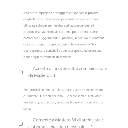
Masiero si impegna a proteggere e rispettare la privacy
degli utenti: le informazioni personali raccolte vengono
utilizzate solo per amministrare gli account e fornire i
prodotti e servizi richiesti. Gli utenti potrebbero essere
contatti con suggerimenti su prodotti, servizi o altri contenuti
che a nostro giudizio potrebbero interessare loro. Se si
desidera essere contattati a questo scopo, selezionare una
delle seguenti modalità di contatto:
Accetto di ricevere altre comunicazioni
da Masiero Srl.
Per fornirti il contenuto richiesto dobbiamo poter archiviare
e utilizzare i tuoi dati personali. Se ci consenti di archiviare i
tuoi dati a questo scopo, seleziona la casella di controllo qui
sotto.
Consento a Masiero Srl di archiviare e
*
elaborare i miei dati personali.