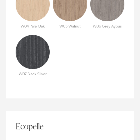
W04 Pale Oak
W05 Walnut
W06 Grey Ayous
W07 Black Silver
Ecopelle