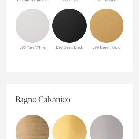
E71 Silver Chrome
E80 Canyon
E81 Hazelnut
E95 Pure White
E98 Deep Black
E99 Desert Gold
Bagno Galvanico