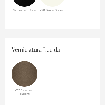
V91 Nero Goffrato
V98 Bianco Goffrato
Verniciatura Lucida
V87 Cioccolato
Fondente