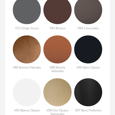
V72 Grigio Scuro
V83 Bronzo
V84 Cioccolato
V86 Bronzo Patinato
V88 Mocha
V90 Nero Opaco
Vellutato
V95 Bianco Opaco
V99 Oro Opaco
V9T Nero Profondo
Verniciato