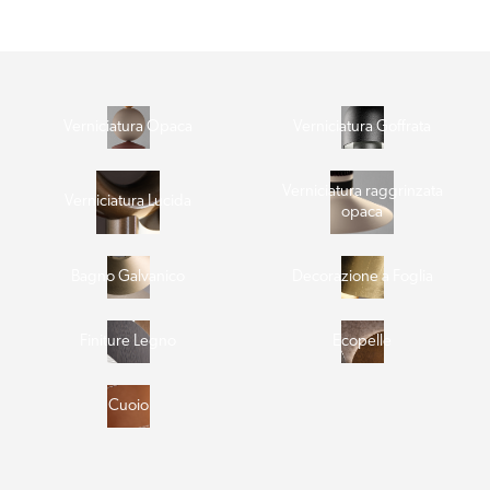
Verniciatura Opaca
Verniciatura Goffrata
Verniciatura raggrinzata
Verniciatura Lucida
opaca
Bagno Galvanico
Decorazione a Foglia
Finiture Legno
Ecopelle
Cuoio