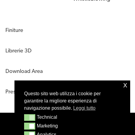
Finiture
Librerie 3D
Download Area
x
Press Kit
Questo sito web utilizza i cookie per
garantire la migliore esperienza di
navigazione possibile.
Leggi tutto
Technical
Technical
© 2020 – Masiero s.r.l. Treviso – Italy – P.IVA
Marketing
Marketing
01244610265
Analytics
Analytics