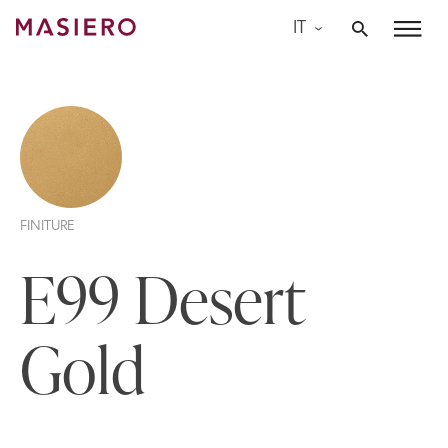
Skip
IT
to
Masiero
content
FINITURE
E99 Desert
Gold