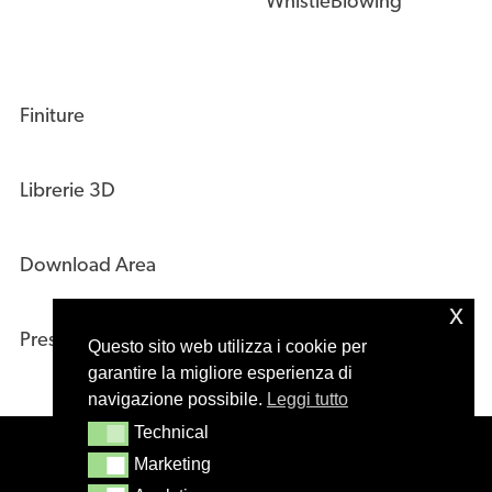
WhistleBlowing
Finiture
Librerie 3D
Download Area
x
Press Kit
Questo sito web utilizza i cookie per
garantire la migliore esperienza di
navigazione possibile.
Leggi tutto
Technical
Technical
© 2020 – Masiero s.r.l. Treviso – Italy – P.IVA
Marketing
Marketing