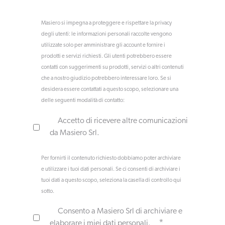
Masiero si impegna a proteggere e rispettare la privacy
degli utenti: le informazioni personali raccolte vengono
utilizzate solo per amministrare gli account e fornire i
prodotti e servizi richiesti. Gli utenti potrebbero essere
contatti con suggerimenti su prodotti, servizi o altri contenuti
che a nostro giudizio potrebbero interessare loro. Se si
desidera essere contattati a questo scopo, selezionare una
delle seguenti modalità di contatto:
Accetto di ricevere altre comunicazioni
da Masiero Srl.
Per fornirti il contenuto richiesto dobbiamo poter archiviare
e utilizzare i tuoi dati personali. Se ci consenti di archiviare i
tuoi dati a questo scopo, seleziona la casella di controllo qui
sotto.
Consento a Masiero Srl di archiviare e
*
elaborare i miei dati personali.