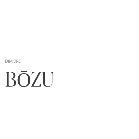
DIMORE
BŌZU