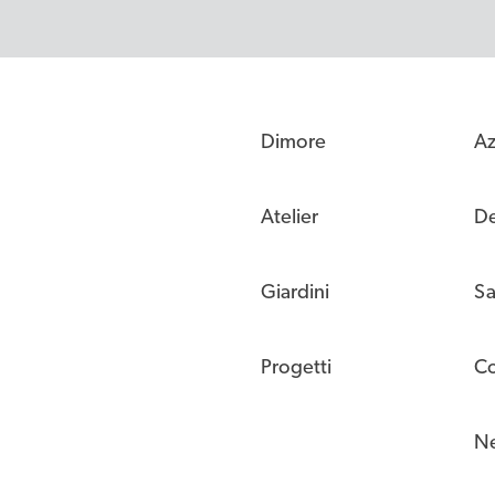
Dimore
Az
Atelier
De
Giardini
Sa
Progetti
Co
N