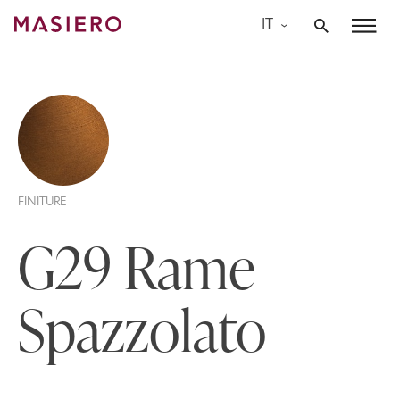
Skip
IT
to
Masiero
content
FINITURE
G29 Rame
Spazzolato