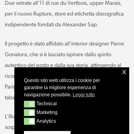
Due vetrate all’11 di rue du Vertbois, upper Marais,
per il nuovo Rupture, store ed etichetta discografica
indipendente fondati da Alexander Sap.
Il progetto è stato affidato all’interior designer Pierre
Gonalons, che si è lasciato ispirare dallo spirito
autentico del posto e dalla sua storia, attingendo al
x
ricordo del mitico Drugstore Saint Germain, che nella
Questo sito web utilizza i cookie per
Parigi degli anni 60 era al contempo bar, ristorante,
garantire la migliore esperienza di
navigazione possibile.
Leggi tutto
tabaccaio, emporio.
Technical
Technical
Marketing
Marketing
L’illuminazione è completamente affidata alle
Analytics
Analytics
sospensioni Horo, che Pierre ha disegnato nel 2020