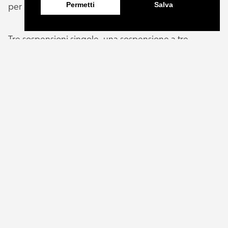
Permetti
Salva
per Masiero.
Tre sospensioni singole, una sospensione a tre
elementi, due applique e una Horo da tavolo, tutte
con diffusore in vetro color rosa in linea con il mood
del locale!