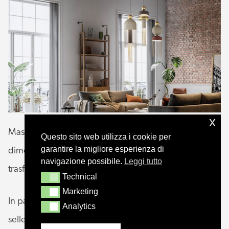
x
Masiero sarà presente alla Italian Lounge per
Questo sito web utilizza i cookie per
garantire la migliore esperienza di
dimostrare come l’arte del lighting design italiano può
navigazione possibile.
Leggi tutto
trasformare spazi e percezioni.
Technical
Technical
Marketing
Marketing
In particolare sarà presente la collezione Nappe, long
Analytics
Analytics
seller dell’assortimento Masiero.