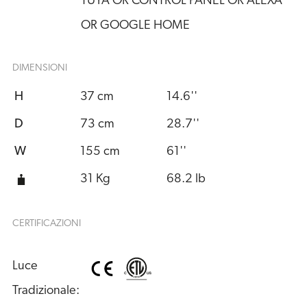
TUYA OR CONTROL PANEL OR ALEXA
OR GOOGLE HOME
DIMENSIONI
H
37 cm
14.6''
D
73 cm
28.7''
W
155 cm
61''
31 Kg
68.2 lb
CERTIFICAZIONI
Luce 
Tradizionale: