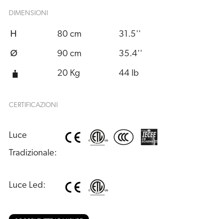
DIMENSIONI
H
80 cm
31.5''
Ø
90 cm
35.4''
20 Kg
44 lb
CERTIFICAZIONI
Luce 
Tradizionale:
Luce Led: