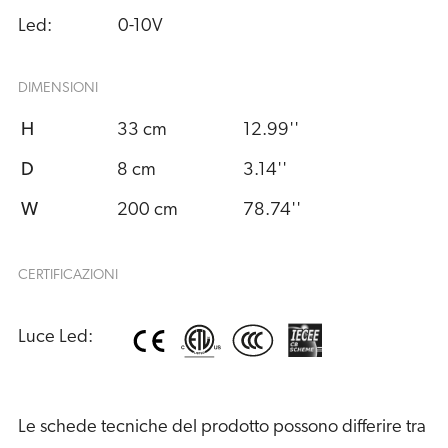
Led:
0-10V
DIMENSIONI
H
33 cm
12.99''
D
8 cm
3.14''
W
200 cm
78.74''
CERTIFICAZIONI
Luce Led:
Le schede tecniche del prodotto possono differire tra