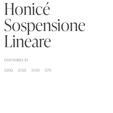
Honicé
Sospensione
Lineare
DISPONIBILE IN
S200
S150
S100
S70