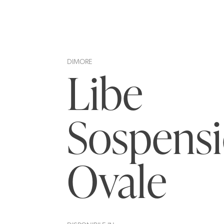
DIMORE
Libe
Sospens
Ovale