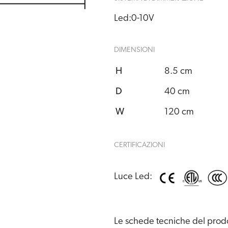
Led:
0-10V
DIMENSIONI
H
8.5 cm
D
40 cm
W
120 cm
CERTIFICAZIONI
Luce Led:
Le schede tecniche del prodot