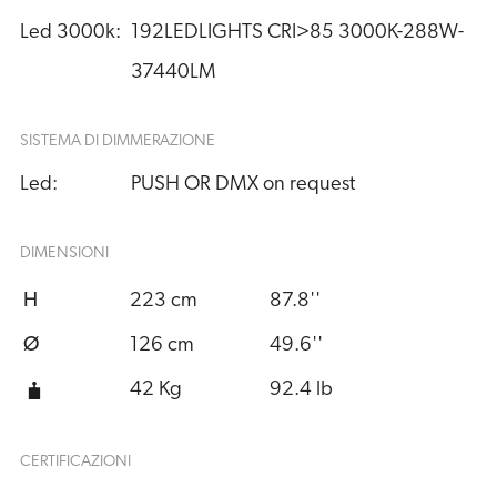
Led 3000k:
192LEDLIGHTS CRI>85 3000K-288W-
37440LM
SISTEMA DI DIMMERAZIONE
Led:
PUSH OR DMX on request
DIMENSIONI
H
223 cm
87.8''
Ø
126 cm
49.6''
42 Kg
92.4 lb
CERTIFICAZIONI