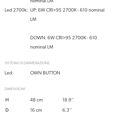
nominal LM
Led 2700k:
UP: 6W CRI>95 2700K - 610 nominal 
LM
DOWN: 6W CRI>95 2700K - 610 
nominal LM
SISTEMA DI DIMMERAZIONE
Led:
OWN BUTTON
DIMENSIONI
H
48 cm
18.9''
D
16 cm
6.3''