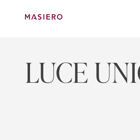
Skip
to
content
Masiero
LUCE UN