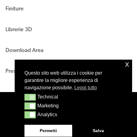
Finiture
Librerie 3D
Download Area
x
Press Kit
Questo sito web utilizza i cookie per
garantire la migliore esperienza di
navigazione possibile.
Leggi tutto
Technical
Technical
© 2020 – Masiero s.r.l. Treviso – Italy – P.IVA
Marketing
Marketing
01244610265
Analytics
Analytics
Permetti
Salva