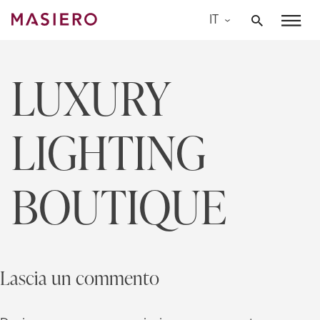
Skip
IT
to
Masiero
content
LUXURY
LIGHTING
BOUTIQUE
Lascia un commento