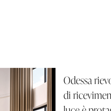
Odessa rievo
di ricevimen
luce è prot