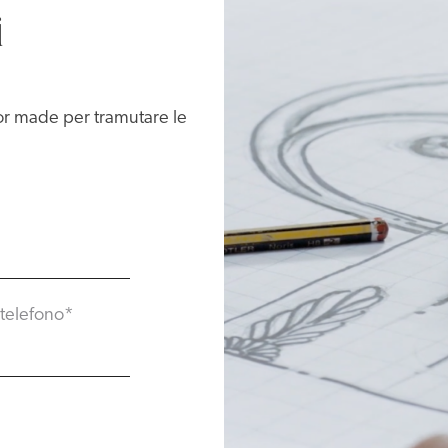
i
lor made per tramutare le
telefono
*