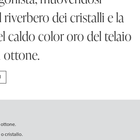
 riverbero dei cristalli e la
el caldo color oro del telaio
i ottone.
I
i ottone.
o cristallo.