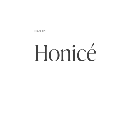
DIMORE
Honicé