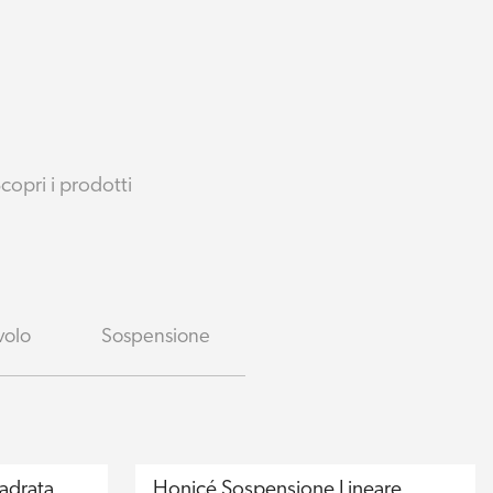
copri i prodotti
volo
Sospensione
adrata
Honicé Sospensione Lineare