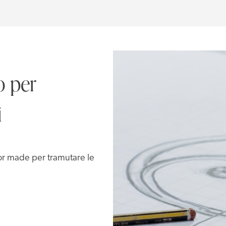
o per
i
lor made per tramutare le