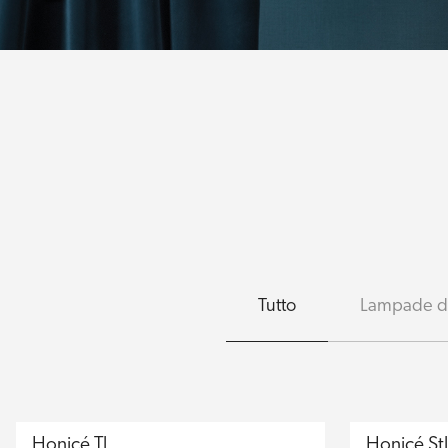
Tutto
Lampade d
Honicé Tl
Honicé St