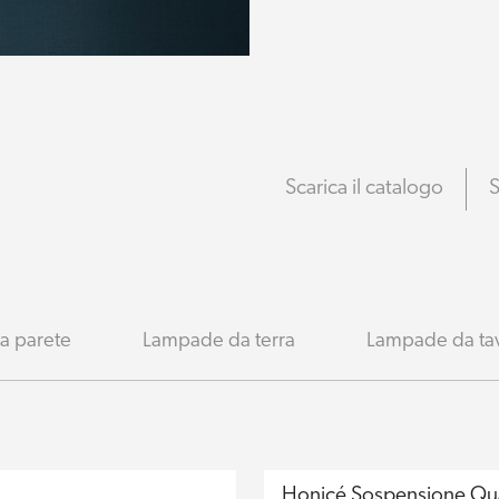
Scarica il catalogo
S
a parete
Lampade da terra
Lampade da ta
l
Honicé Sospensione Qu