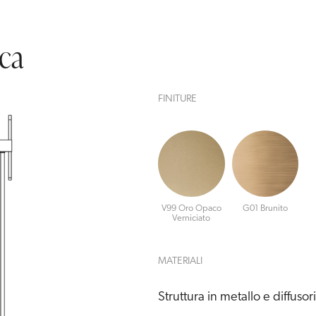
ica
FINITURE
V99 Oro Opaco
G01 Brunito
Verniciato
MATERIALI
Struttura in metallo e diffusor