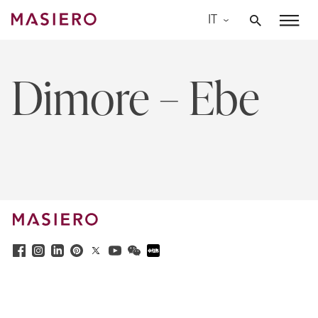
Skip
IT
to
Masiero
content
Dimore – Ebe