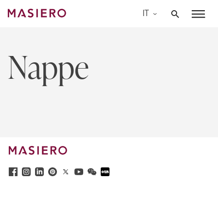
Skip
IT
to
Masiero
content
Nappe