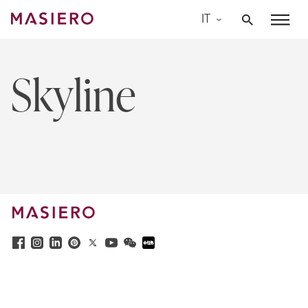
Skip
IT
to
Masiero
content
Skyline