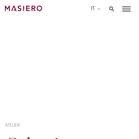
Skip
IT
to
Masiero
content
ATELIER