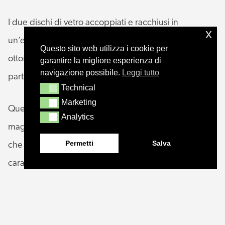
I due dischi di vetro accoppiati e racchiusi in
x
un’elegante cage minimale in metallo con finitura
Questo sito web utilizza i cookie per
ottone spazzolato oggi sono proposti anche in un
garantire la migliore esperienza di
navigazione possibile.
Leggi tutto
particolare vetro artistico effetto marmorizzato.
Technical
Technical
Marketing
Marketing
Questa variante 2021 aggiunge alla famiglia Horo un
Analytics
Analytics
maggiore atout decorativo, che la rende sia da accesa
Permetti
Salva
che da spenta un elemento dal design estremamente
caratterizzato.