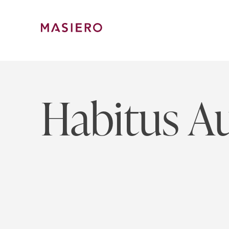
Skip
to
content
Masiero
Habitus Au