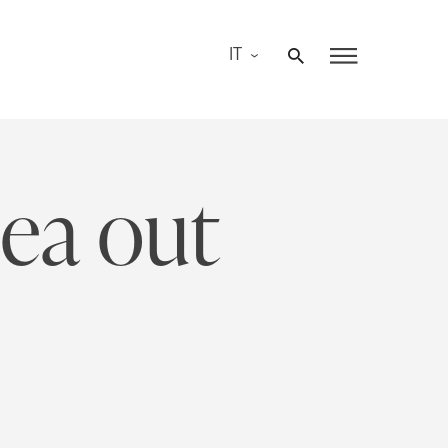
IT
dea out