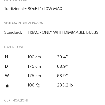
Tradizionale:
80xE14x10W MAX
SISTEMA DI DIMMERAZIONE
Standard:
TRIAC - ONLY WITH DIMMABLE BULBS
DIMENSIONI
H
100 cm
39.4''
D
175 cm
68.9''
W
175 cm
68.9''
106 Kg
233.2 lb
CERTIFICAZIONI