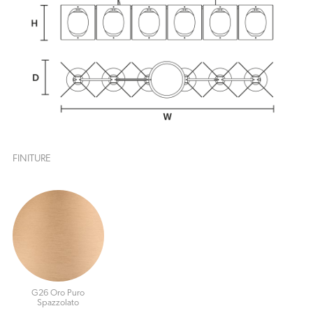
FINITURE
G26 Oro Puro
Spazzolato