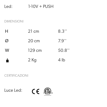
Led:
1-10V + PUSH
DIMENSIONI
H
21 cm
8.3''
Ø
20 cm
7.9''
W
129 cm
50.8''
2 Kg
4 lb
CERTIFICAZIONI
Luce Led: