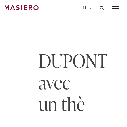
Skip
IT
to
Masiero
content
DUPONT
avec
un thè