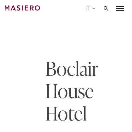
Skip
IT
to
Masiero
content
Boclair
House
Hotel