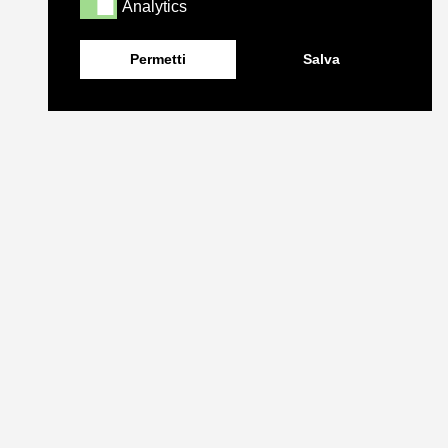
Analytics
Analytics
Permetti
Salva
Prodotti utilizzati in questo progetto
Drylight S12