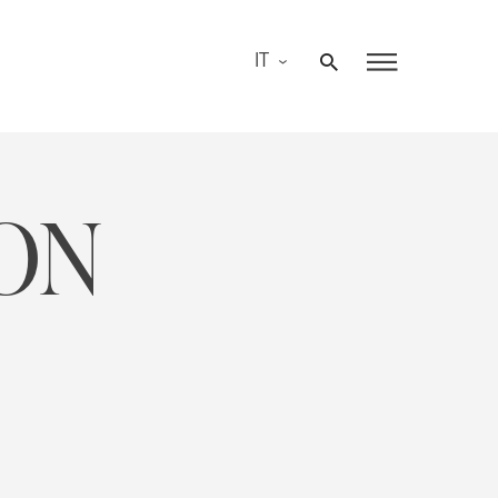
IT
ON