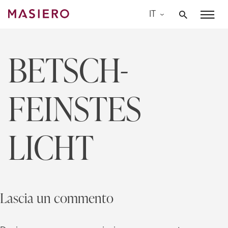
Skip
IT
to
Masiero
content
BETSCH-
FEINSTES
LICHT
Lascia un commento