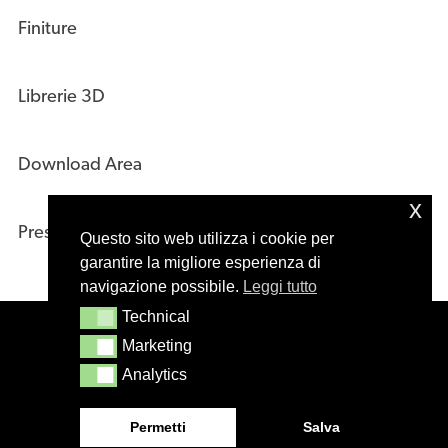
Finiture
Librerie 3D
Download Area
x
Press Kit
Questo sito web utilizza i cookie per
garantire la migliore esperienza di
navigazione possibile.
Leggi tutto
Technical
Technical
© 2020 – Masiero s.r.l. Treviso – Italy – P.IVA
Marketing
Marketing
01244610265
Analytics
Analytics
Permetti
Salva