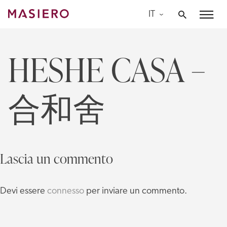
Skip
IT
to
Masiero
content
HESHE CASA –
合和舍
Lascia un commento
Devi essere
connesso
per inviare un commento.